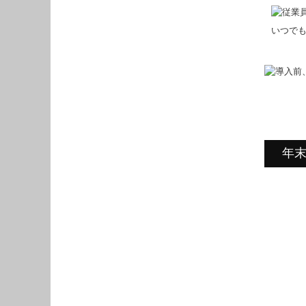
いつで
年