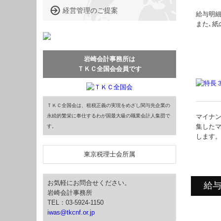
経営管理のご提案
給与明細
また､紙
事務所は
岩崎会計
ＴＫＣ全国会会員です
ＴＫＣ全国会は、租税正義の実現をめざし関与先企業の
マイナン
永続的繁栄に奉仕するわが国最大級の職業会計人集団で
集したマ
す。
します
東京税理士会所属
お気軽にお問合せください。
給与
岩崎会計事務所
TEL：03-5924-1150
iwas@tkcnf.or.jp