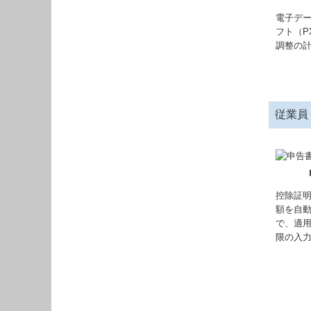
電子デ
フト（P
調整の
従業員
控除証
額を自
で、適
限の入