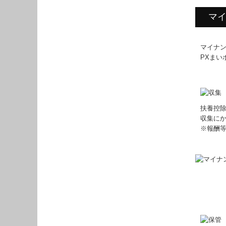
マ
マイナ
PXま
扶養控
収集に
※報酬等