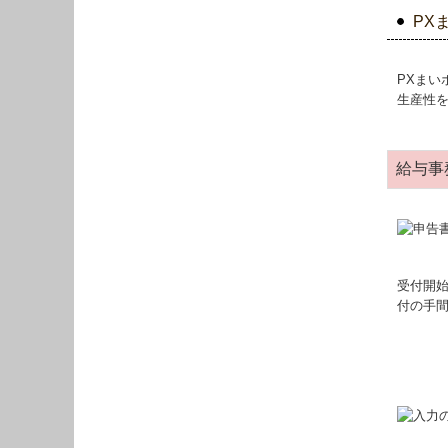
PX
PXま
生産性
給与事
受付開
付の手