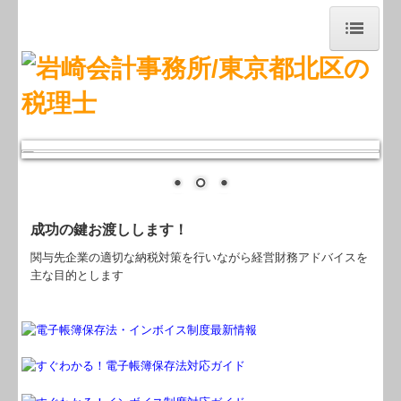
トップページ
お知らせ
事務所紹介
経営理念
職員紹介
成功の鍵お渡しします！
関与先企業の適切な納税対策を行いながら経営財務アドバイスを
交通案内
主な目的とします
業務案内
セミナー案内
料金について