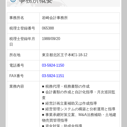
社長メニューASP版
TKCシステムQ&A
事務所名
岩崎会計事務所
起業をお考えの方へ
税理士登録番号
065388
経営管理のご提案
税理士登録年月
1988/09/20
日
所在地
東京都北区王子本町1-18-12
電話番号
03-5924-1150
FAX番号
03-5924-1151
業務内容
■ 税務代理・税務書類の作成
■ 会計書類の作成と自計化指導・月次巡回監
査
■ 経営計画立案補助又は作成指導
■ 経営管理システムの構築と分析運用と指導
■ 事業承継対策立案、M&A法務補助・土地建
物売買管理指導
■ 資金対策・助成金指導