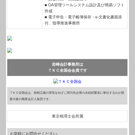
■ OA管理ツールシステム設計及び簡易ソフト
作成
■ 電子申告・電子帳簿保存・e-文書化書面添
付、指導推進事務所
事務所は
岩崎会計
ＴＫＣ全国会会員です
ＴＫＣ全国会は、租税正義の実現をめざし関与先企業の永続的繁栄に奉仕するわが国
最大級の職業会計人集団です。
東京税理士会所属
お気軽にお問合せください。