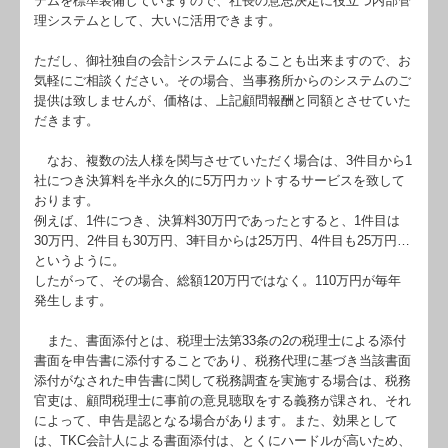
テムを標準装備していますので、社長の意思決定に役立つ内部管
理システムとして、大いに活用できます。
ただし、御社独自の会計システムによることも出来ますので、お
気軽にご相談ください。その場合、当事務所からのシステムのご
提供は致しませんが、価格は、上記顧問報酬と同額とさせていた
だきます。
なお、複数の法人様を関与させていただく場合は、3件目から1
社につき決算料を半永久的に5万円カットするサービスを致して
おります。
例えば、1件につき、決算料30万円であったとすると、1件目は
30万円、2件目も30万円、3軒目からは25万円、4件目も25万円…
というように。
したがって、その場合、総額120万円ではなく。110万円が毎年
発生します。
また、書面添付とは、税理士法第33条の2の税理士による添付
書面を申告書に添付することであり、税務代理に基づき当該書面
添付がなされた申告書に関して税務調査を実施する場合は、税務
官吏は、顧問税理士に事前の意見聴取をする義務が課され、それ
によって、申告是認となる場合があります。また、効果として
は、TKC会計人による書面添付は、とくにハードルが高いため、