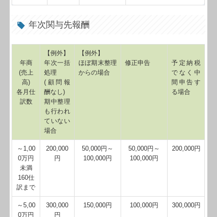
年次関与先報酬
【例外】
【例外】
年商
年次一括
ほぼ期末整理
修正申告
予定納税
(売上
処理
からの場合
でなく中
高)
(顧問報
間申告す
各月仕
酬なし)
る場合
訳数
期中整理
も行われ
ていない
場合
～1,00
200,000
50,000円～
50,000円～
200,000円
0万円
円
100,000円
100,000円
未満
160仕
訳まで
～5,00
300,000
150,000円
100,000円
300,000円
0万円
円