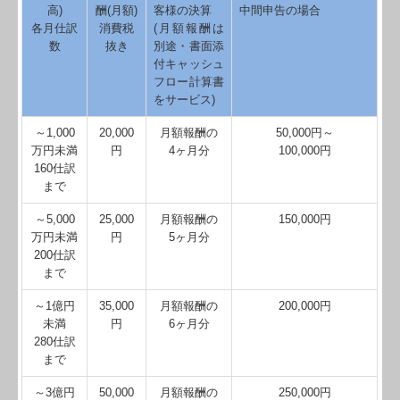
高)
酬(月額)
客様の決算
中間申告の場合
関連リンク
各月仕訳
消費税
(月額報酬は
数
抜き
別途・書面添
リンク集
付キャッシュ
フロー計算書
お問合せ
をサービス)
補助金・助成金・融資情報
～1,000
20,000
月額報酬の
50,000円～
万円未満
円
4ヶ月分
100,000円
160仕訳
関与先向け融資商品ご紹介
まで
経営者お役立ち情報
～5,000
25,000
月額報酬の
150,000円
万円未満
円
5ヶ月分
経営者オススメ情報
200仕訳
まで
Q&A経営相談
～1億円
35,000
月額報酬の
200,000円
税務カレンダー
未満
円
6ヶ月分
280仕訳
まで
税務Q&A
～3億円
50,000
月額報酬の
250,000円