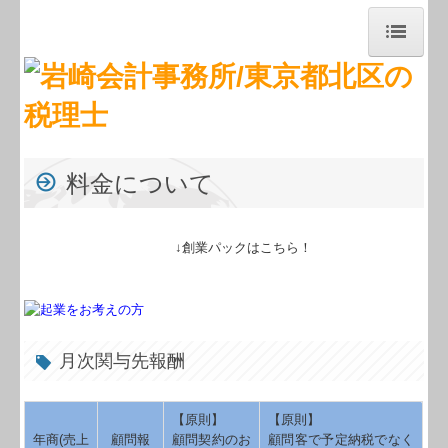
トップページ
お知らせ
事務所紹介
料金について
経営理念
↓創業パックはこちら！
職員紹介
交通案内
業務案内
月次関与先報酬
セミナー案内
【原則】
【原則】
料金について
年商(売上
顧問報
顧問契約のお
顧問客で予定納税でなく