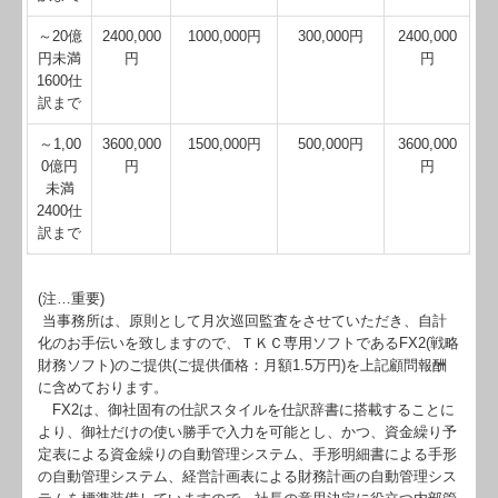
～20億
2400,000
1000,000円
300,000円
2400,000
円未満
円
円
1600仕
訳まで
～1,00
3600,000
1500,000円
500,000円
3600,000
0億円
円
円
未満
2400仕
訳まで
(注…重要)
当事務所は、原則として月次巡回監査をさせていただき、自計
化のお手伝いを致しますので、ＴＫＣ専用ソフトであるFX2(戦略
財務ソフト)のご提供(ご提供価格：月額1.5万円)を上記顧問報酬
に含めております。
FX2は、御社固有の仕訳スタイルを仕訳辞書に搭載することに
より、御社だけの使い勝手で入力を可能とし、かつ、資金繰り予
定表による資金繰りの自動管理システム、手形明細書による手形
の自動管理システム、経営計画表による財務計画の自動管理シス