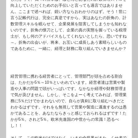
向上していただくためのお手伝いと言っても過言ではありませ
ん。ここまで述べれば、鋭い方ならおわかりのはず。そう！世に
言う記帳代行は、完全に真逆ですから、実はあなたの折角の、計
数管理スキルを眠らせて、企業発展を阻害してしまうかも知れな
いのです。折角の懐刀として、企業の真の実態を握っている税理
士が、もし何のアドバイスもしてくれないとしたら、恐いですね
～。折角の出会いが、将来、お互いに成長しあう素晴らしいもの
であるために、一緒に、経理と財務に取り組んでいきませんか？
経営管理に携わる経営者にとって、管理部門が頭を占める割合
は、たかだか5％～10％といわれています。経営者達は営業や製
造や人事の問題で頭がいっぱいです。なかなか経理や財務管理ま
で気が及びません。しかし、そこをよーく考えてみれば、管理業
務に5％だけでかまわないので、自らが真剣に取り組むべきだと
わかるはずです。それをも無視して営業や製造に邁進するのは愚
かであることを、あなたならきっと感じておられるはずです！た
かが5％。されど5％。欧米先進国の中世からの常識！恐るべ
し！！
そして、この欧米だけではなく、いまや全世界がまた、くせ者で