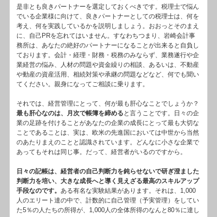
社長メニューASP版
是非とも良きパートナーを選定しておくべきです。税理士で悩ん
でいる企業様に向けて、良きパートナーとしての税理士は、何を
TKCシステムQ&A
考え、何を実践しているかを説明しましょう。おおっとそのまえ
に、自己PRを忘れてはいません。すなわちつまり、岩崎会計事
起業をお考えの方へ
務所は、あなたの絶好のパートナーになることが出来ると自負し
ております。会計・経理・財務・税務のみならず、業務遂行や企
経営管理のご提案
業経営の悩み、人材の問題や資金繰りの相談、あるいは、不動産
や動産の資産活用、相続対策や承継の問題などなど、何でも聞い
てください。親身になってご相談に乗ります。
それでは、経営管理にとって、何が最も肝心なことでしょうか？
最も肝心なのは、月次で帳簿を締める
と言うことです。日々の企
業の足跡を付けることがあなたの企業の成長にとって最も大切な
ことであることは、実は、欧米の先進国においては中世から当然
のあたりまえのことと認識されています。どんなに小さな企業で
あってもそれは同じ事。だって、経営者がいるのですから。
日々の記帳は、経営者の自己判断力を鈍らせないで研ぎ澄ました
判断力を培い、大きな成長へと導く見えざる最高のスキルアップ
手段なのです。
ある有名な実験結果があります。それは、1,000
人のエリート達の中で、計数的に自己管理（予実管理）をしてい
た5％の人たちの所得が、1,000人の全体所得のなんと80％に達し