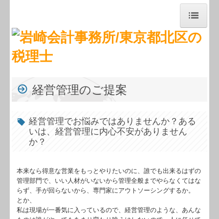
トップページ
お知らせ
事務所紹介
経営管理のご提案
経営理念
経営管理でお悩みではありませんか？ある
職員紹介
いは、経営管理に内心不安がありません
か？
交通案内
業務案内
本来なら得意な営業をもっとやりたいのに、誰でも出来るはずの
管理部門で、いい人材がいないから管理全般までやらなくてはな
セミナー案内
らず、手が回らないから、専門家にアウトソーシングするか。
とか、
料金について
私は現場が一番気に入っているので、経営管理のような、あんな