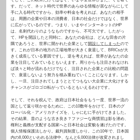
す。だって、ネット時代で世界のあらゆる情報が居ながらにして
手に入る時代ですから、効率や料金を考えれば、あなたの相手
は、周囲の企業や日本の消費者、日本の社会だけではなく、世界
に広がっているのです。つまり、いまやインターネットのHP
は、名刺代わりのようなものですから、不可欠です。したがっ
て、HPを開設したと同時に、あなたの会社は、どんな田舎の片
隅であろうと、世界に開かれた企業として
開設してしまった
ので
す。これが日本の地方の工場地帯が大きく衰退して、BRICsが大
きく成長している要因ですし、逆を考えれば、世界があなたの企
業を注目してみているともいえます。周りからも注目されなけれ
ば淡々と時が流れるだけでなく、注目された企業との比較の問題
で、衰退しないよう努力を積み重ねていくことになります。しか
し、一旦、注目されてしまうととてつもない大企業に大化けする
チャンスがゴロゴロ転がっているともいえるわけです。
そして、それを睨んで、政府は日本社会をもう一度、世界一流の
国として返り咲かせるために、この10数年をかけて、日本のグ
ローバル化・アメリカナイズを、しゃにむに手がけてきました。
その結果、昔のような古き良き？ファジーな商慣習は影を潜め、
権利と義務が支配する国家へと日本社会は変貌を遂げたのです。
個人情報保護法しかり。裁判員制度しかり。この10年で、日本国
内の8,000といわれる法律中、なんと6,000法律が改変されまし