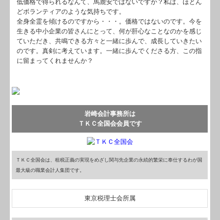
低価格で得られるなんて、馬鹿安ではないですか？私は、ほとん
どボランティアのような気持ちです。
全身全霊を傾けるのですから・・・。価格ではないのです。今を
生きる中小企業の皆さんにとって、何が肝心なことなのかを感じ
ていただき、共鳴できる方々と一緒に歩んで、成長していきたい
のです。真剣に考えています。一緒に歩んでくださる方、この指
に留まってくれませんか？
事務所は
岩崎会計
ＴＫＣ全国会会員です
ＴＫＣ全国会は、租税正義の実現をめざし関与先企業の永続的繁栄に奉仕するわが国
最大級の職業会計人集団です。
東京税理士会所属