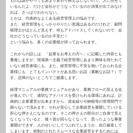
ものは誰がやってもあまり変わり映えはしないので、人に任せて
関連リンク
いるんだよ。だけど会社がどうなっているのか決算が出てみなけ
れば、さっぱりわからない。
リンク集
とかは、代表的なよくある経営管理上の悩みです。
また、経営管理をしっかりやりたい意識はあるのだけれど、顧問
税理士がほとんど見えず、何もアドバイスしてくれないので、会
お問合せ
社がどうなっているのか不安だ！
という悩みも、多くの企業様が持っておられます。
補助金・助成金・融資情報
これからの話しは、「起業をお考えの方へ」に記載した内容とも
関与先向け融資商品ご紹介
重複しますが、現場第一主義で経営管理にあまり興味を持たれて
いない経営者様にも、また、経営管理に不安を抱いておられる企
経営者お役立ち情報
業様にも、とてもインパクトがある恐いお話（素敵なお話？）で
す。忌憚のないところでご披露します。
経営者オススメ情報
経理マニュアルや業務マニュアルがあり、業務フローの見える化
Q&A経営相談
が進んでいて、適切なアドバイスを受けられる環境にあれば、計
画的に企業運営が出来ますから、資金繰りや納税等の管理部門で
困らないで済みます。それが安心して企業経営を展開していける
税務カレンダー
肝心な押さえになるのです。そこの押さえの部分がご自身で見え
なくなっていると、後々首が回らなくなって、思ったような事業
税務Q&A
展開ができず、人のせいにしてつぶれてしまうか、自己破産して
しまいます。統制のとれたスムースな企業経営をするためには、