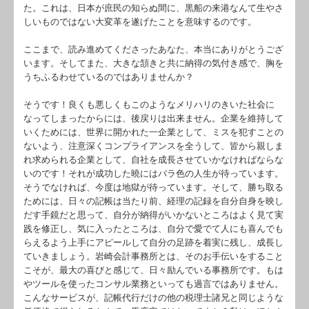
た。これは、日本が庶民の知らぬ間に、黒船の来港なんて生やさ
しいものではない大変革を遂げたことを意味するのです。
ここまで、読み進めてくださったあなた、本当にありがとうござ
います。そしてまた、大きな頷きと共に納得の気付き感で、胸を
うちふるわせているのではありませんか？
そうです！良くも悪しくもこのようなメリハリのきいた社会に
なってしまったからには、後戻りは出来ません。企業を維持して
いくためには、世界に開かれた一企業として、ミスを犯すことの
ないよう、注意深くコンプライアンスを全うして、皆から親しま
れ求められる企業として、自社を成長させていかなければならな
いのです！それが成功した曉にはバラ色の人生が待っています。
そうでなければ、今度は地獄が待っています。そして、勝ち取る
ためには、日々の記帳は当たり前、経理の記録を自分自身を映し
だす手鏡だと思って、自分が納得がいかないところはよく見て実
践を修正し、気に入ったところは、自分で愛でて人にも喜んでも
らえるよう上手にアピールして自分の足跡を着実に残し、成長し
ていきましょう。岩崎会計事務所とは、そのお手伝いをすること
こそが、最大の喜びと感じて、日々励んでいる事務所です。もは
やツールを使ったコンサル業務といっても過言ではありません。
こんなサービスが、記帳代行だけの他の税理士諸兄と同じような