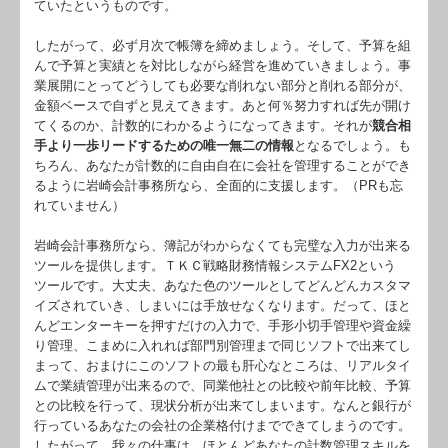
ていたというものです。
したがって、必ず月次で帳簿を締めましょう。そして、予算を組
んで予算と実績とを対比しながら経営を進めていきましょう。事
業展開にとってどうしても必要な削れない部分と削れる部分が、
金額ベースで自ずと見えてきます。あと何％努力すれば先が開け
てくるのか、計数的にわかるようになってきます。それが
競合相
手より一歩リードするための唯一無二の情報
となるでしょう。も
ちろん、あなたが計数的に自由自在に会社を管理することができ
るように岩崎会計事務所なら、全面的
に支援します。（PRも忘
れていません）
岩崎会計事務所なら、簿記がわからなくても完璧な入力が出来る
ツールを提供します。ＴＫＣ戦略財務情報システムFX2という
ツールです。大丈夫、あなた色のツールとしてどんどんカスタマ
イズされていき、しまいには手放せなくなります。だって、ほと
んどエンターキーを押すだけの入力で、手形小切手管理や資金繰
り管理、こまめに入れれば部門別管理まで同じソフトで出来てし
まって、おまけにこのソフトの最も肝心なところは、リアルタイ
ムで業績管理が出来るので、同業他社との比較や前年比較、予算
との比較を行って、現状分析が出来てしまいます。なんと銀行が
行っているあなたの会社の企業格付けまでできてしまうのです。
したがって、我々の仕事は、ほとんどあなたの計数管理スキルを